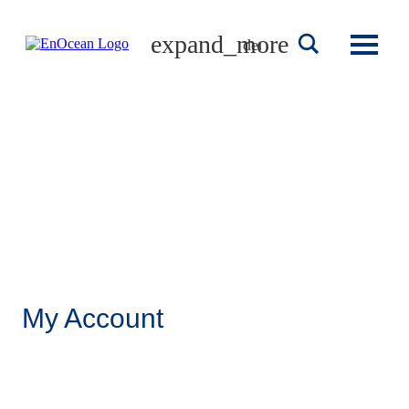
Skip
to
deutsch
content
My Account