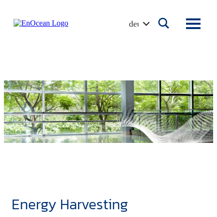
Skip
to
deutsch
content
Energy Harvesting