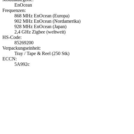
EnOcean
Frequenzen:
868 MHz EnOcean (Europa)
902 MHz EnOcean (Nordamerika)
928 MHz EnOcean (Japan)
2,4 GHz Zigbee (weltweit)
HS-Code:
85269200
Verpackungseinheit:
Tray / Tape & Reel (250 Stk)
ECCN:
5A992c