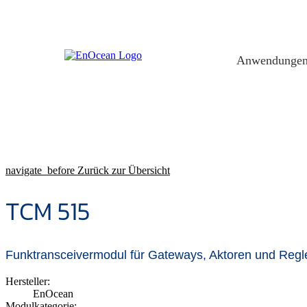
Skip
to
content
Anwendunge
navigate_before
Zurück zur Übersicht
TCM 515
Funktransceivermodul für Gateways, Aktoren und Regl
Hersteller:
EnOcean
Modulkategorie: