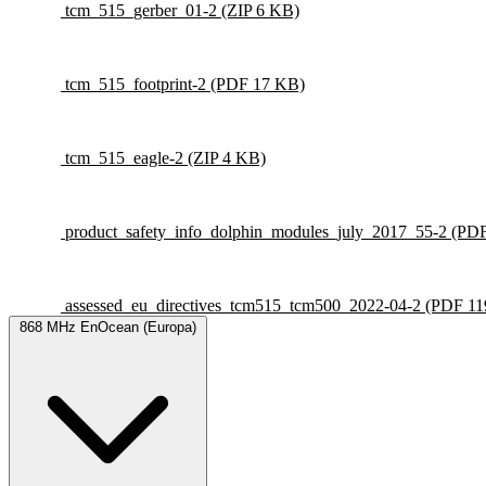
tcm_515_gerber_01-2
(ZIP 6 KB)
tcm_515_footprint-2
(PDF 17 KB)
tcm_515_eagle-2
(ZIP 4 KB)
product_safety_info_dolphin_modules_july_2017_55-2
(PDF
assessed_eu_directives_tcm515_tcm500_2022-04-2
(PDF 11
868 MHz EnOcean (Europa)