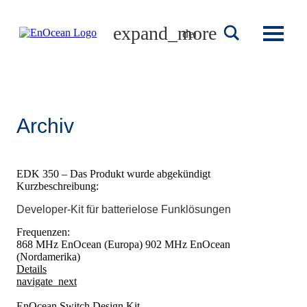
Skip
to
deutsch
content
Archiv
EDK 350 – Das Produkt wurde abgekündigt
Kurzbeschreibung:
Developer-Kit für batterielose Funklösungen
Frequenzen:
868 MHz EnOcean (Europa)
902 MHz EnOcean
(Nordamerika)
Details
navigate_next
EnOcean Switch Design Kit