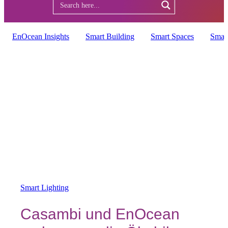
EnOcean Insights
Smart Building
Smart Spaces
Smar
Smart Lighting
Casambi und EnOcean