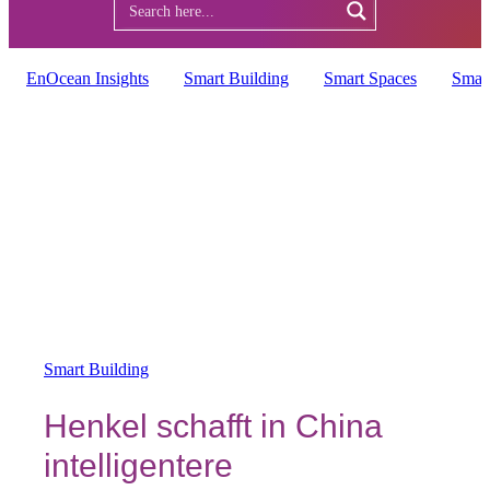
EnOcean Insights
Smart Building
Smart Spaces
Smar
Smart Building
Henkel schafft in China
intelligentere