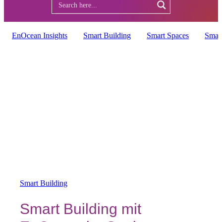
EnOcean Insights
Smart Building
Smart Spaces
Smar
Smart Building
Smart Building mit