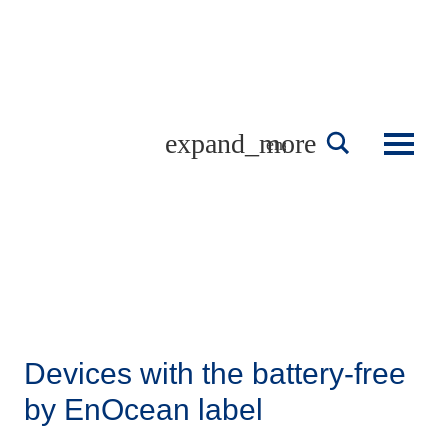
Skip
to
content
english
Devices with the battery-free
by EnOcean label